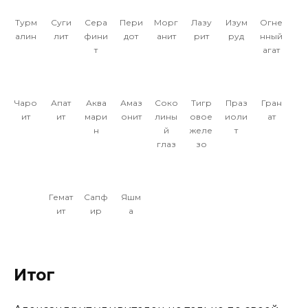
Турм
Суги
Сера
Пери
Морг
Лазу
Изум
Огне
алин
лит
фини
дот
анит
рит
руд
нный
т
агат
Чаро
Апат
Аква
Амаз
Соко
Тигр
Праз
Гран
ит
ит
мари
онит
лины
овое
иоли
ат
н
й
желе
т
глаз
зо
Гемат
Сапф
Яшм
ит
ир
а
Итог