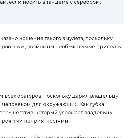
м, если носить в тандеме с серебром,
оказано ношение такого амулета, поскольку
нервозным, возможны необъяснимые приступы
 всех ораторов, поскольку дарил владельцу
 человеком для окружающих. Как губка
весь негатив, который угрожает владельцу
 прочими неприятностями.
гическим свойствам агат
голубого цвета и для