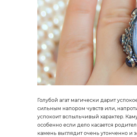
Голубой агат магически дарит успокое
сильным напором чувств или, напроти
успокоит вспыльчивый характер. Кам
особенно если дело касается родителе
камень выглядит очень утонченно и э