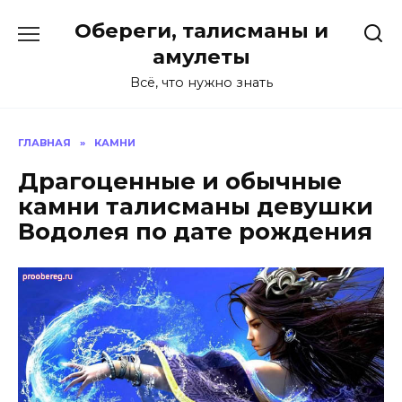
Перейти
Обереги, талисманы и
к
содержанию
амулеты
Всё, что нужно знать
ГЛАВНАЯ
»
КАМНИ
Драгоценные и обычные
камни талисманы девушки
Водолея по дате рождения