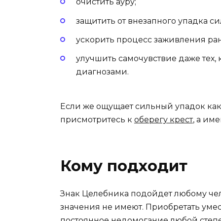
очистить ауру;
защитить от внезапного упадка си
ускорить процесс заживления ран
улучшить самочувствие даже тех,
диагнозами.
Если же ощущает сильный упадок как 
присмотритесь к
оберегу крест
, а им
Кому подходит
Знак Целебника подойдет любому чело
значения не имеют. Приобретать умес
постоянное недомогание любой степе