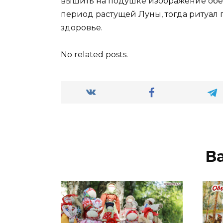
вышить на подушке изображение обер
период растущей Луны, тогда ритуал 
здоровье.
No related posts.
В