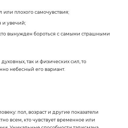
л или плохого самочувствия;
 и увечий;
 кто вынужден бороться с самыми страшными
духовных, так и физических сил, то
енно небесный его вариант.
веку: пол, возраст и другие показатели
тно всем, кто чувствует временное или
ни. Уникальные способности талисмана