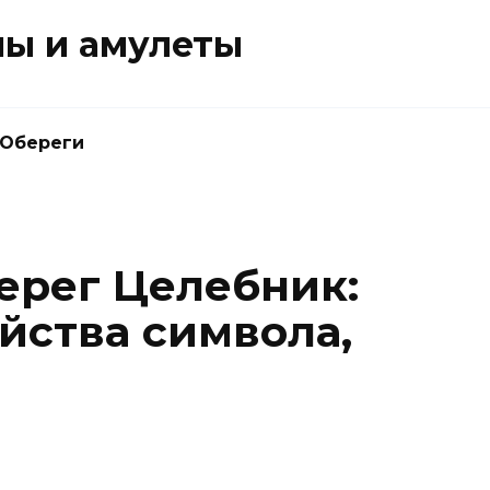
ны и амулеты
Обереги
ерег Целебник:
йства символа,