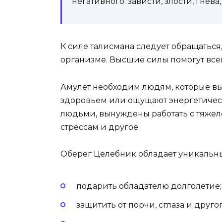
негативного: зависти, злости, гнева
К силе талисмана следует обращаться
организме. Высшие силы помогут всем
Амулет необходим людям, которые в
здоровьем или ощущают энергетичес
людьми, вынуждены работать с тяже
стрессам и другое.
Оберег Целебник обладает уникальны
подарить обладателю долголетие;
защитить от порчи, сглаза и друг